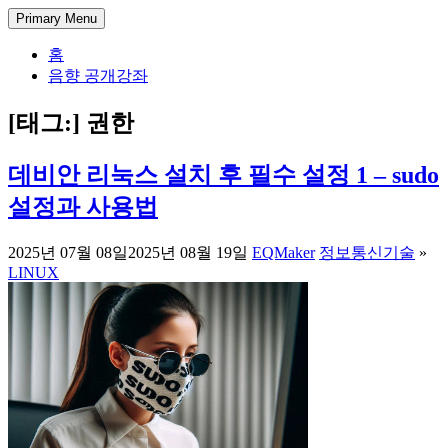
Skip
DectENG – 교양있는 엔지니어
1998년부터 한 길만 걸어온 미디어 엔지니어의 기술 블로그. 아
Primary Menu
to
날로그 방송 시스템부터 IPTV와 OTT 전송, 시스템 개발과 관리
content
홈
까지, 실무에서 사용되는 방송과 통신 그리고 정보 기술에 대한
음향 공개강좌
경험과 가이드를 공유합니다.
[태그:]
권한
데비안 리눅스 설치 후 필수 설정 1 – sudo
설정과 사용법
2025년 07월 08일
2025년 08월 19일
EQMaker
정보통신기술
»
LINUX