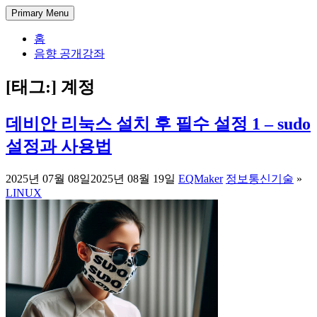
Skip
DectENG – 교양있는 엔지니어
1998년부터 한 길만 걸어온 미디어 엔지니어의 기술 블로그. 아
Primary Menu
to
날로그 방송 시스템부터 IPTV와 OTT 전송, 시스템 개발과 관리
content
홈
까지, 실무에서 사용되는 방송과 통신 그리고 정보 기술에 대한
음향 공개강좌
경험과 가이드를 공유합니다.
[태그:]
계정
데비안 리눅스 설치 후 필수 설정 1 – sudo
설정과 사용법
2025년 07월 08일
2025년 08월 19일
EQMaker
정보통신기술
»
LINUX