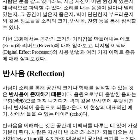
사람은 눈을 감고 있더라도, 지금 자신이 어떤 환경에 있는지
대략적으로 파악할 수 있다. 소리를 내는 음원이 얼마나 멀리
있는지, 그 공간이 넓은지 좁은지, 벽이 단단한지 부드러운지
와 같은 정보들을 소리의 크기, 반사음, 잔향 등을 통해 짐작할
수 있다.
이번 13회에서는 공간의 크기와 거리감을 만들어내는 에코
(Echo)와 리버브(Reverb)에 대해 알아보고, 디지털 이펙터
(Digital Effect Processor)의 사용 방법과 여러 가지 이펙트 종류
에 대해 살펴보겠다.
반사음 (Reflection)
사람이 소리를 통해 공간의 크기나 형태를 짐작할 수 있는 것
은
반사음이 존재하기 때문
이다. 음원으로부터 출발한 음파는
구형(球形)으로 퍼져 나가다가 벽과 같은 반사면에 부딪히면
다시 반사되어 음원으로 되돌아온다. 이 현상의 대표적인 예
가, 산에서 들을 수 있는 메아리(echo)다.
반사음을 이해하는 것은 공간계 이펙터를 다루는 데 있어 가장
기본이 된다. 사람은 자신이 낸 소리와 소리가 되돌아오는 시
간차(Delay Time)를 감지하여 대략적인 공간의 크기를 느낀다.