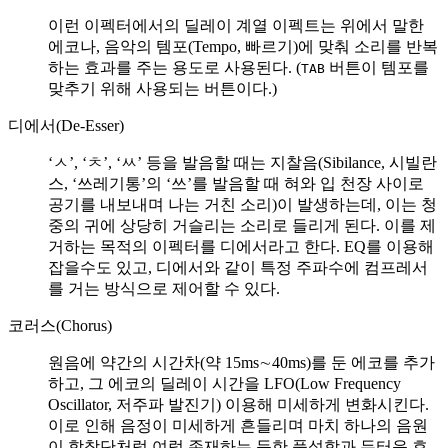
이런 이펙터에서의 딜레이 계열 이펙트는 위에서 말한
에코나, 음악의 템포(Tempo, 빠르기)에 맞춰 소리를 반복
하는 효과를 주는 용도로 사용된다. (
버튼이 템포를
TAB
맞추기 위해 사용되는 버튼이다.)
디에서(De-Esser)
‘ㅅ’, ‘ㅊ’, ‘ㅆ’ 등을 발음할 때는 지찰음(Sibilance, 시빌란
스, ‘쓰레기통’의 ‘쓰’를 발음할 때 혀와 입 천장 사이로
공기를 내보내며 나는 거친 소리)이 발생하는데, 이는 청
중의 귀에 상당히 거슬리는 소리로 들리게 된다. 이를 제
거하는 목적의 이펙터를 디에서라고 한다. EQ를 이용해
잡을수도 있고, 디에서와 같이 특정 주파수에 컴프레서
를 거는 방식으로 제어할 수 있다.
코러스(Chorus)
원음에 약간의 시간차(약 15ms∼40ms)를 둔 에코를 추가
하고, 그 에코의 딜레이 시간을 LFO(Low Frequency
Oscillator, 저주파 발진기) 이용해 미세하게 변화시킨다.
이로 인해 음정이 미세하게 흔들리며 마치 하나의 음원
이 합창단처럼 여럿 존재하는 듯한 풍성함과 두터운 효