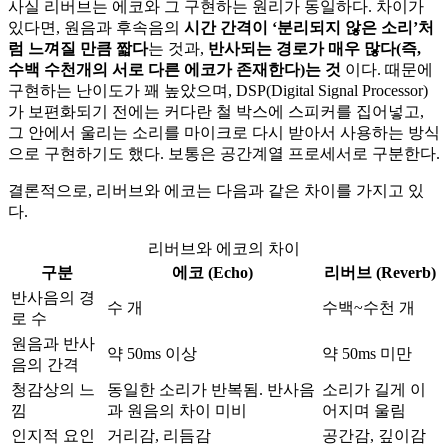
사실 리버브는 에코와 그 구현하는 원리가 동일하다. 차이가
있다면, 원음과 후속음의
시간 간격이 ‘분리되지 않은 소리’처
럼 느껴질 만큼 짧다
는 것과,
반사되는 경로가 매우 많다(즉,
수백 수천개의 서로 다른 에코가 존재한다)는 것
이다. 때문에
구현하는 난이도가 꽤 높았으며, DSP(Digital Signal Processor)
가 보편화되기 전에는 커다란 철 박스에 스피커를 집어넣고,
그 안에서 울리는 소리를 마이크로 다시 받아서 사용하는 방식
으로 구현하기도 했다. 보통은 공간계열 프로세서로 구분한다.
결론적으로, 리버브와 에코는 다음과 같은 차이를 가지고 있
다.
리버브와 에코의 차이
구분
에코 (Echo)
리버브 (Reverb)
반사음의 경
수 개
수백~수천 개
로 수
원음과 반사
약 50ms 이상
약 50ms 미만
음의 간격
청감상의 느
동일한 소리가 반복됨. 반사음
소리가 길게 이
낌
과 원음의 차이 미비
어지며 울림
인지적 요인
거리감, 리듬감
공간감, 깊이감