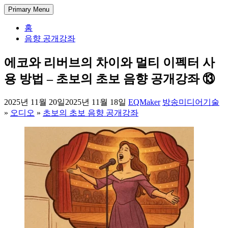
Skip
DectENG – 교양있는 엔지니어
1998년부터 한 길만 걸어온 미디어 엔지니어의 기술 블로그. 아
Primary Menu
to
날로그 방송 시스템부터 IPTV와 OTT 전송, 시스템 개발과 관리
content
홈
까지, 실무에서 사용되는 방송과 통신 그리고 정보 기술에 대한
음향 공개강좌
경험과 가이드를 공유합니다.
에코와 리버브의 차이와 멀티 이펙터 사
용 방법 – 초보의 초보 음향 공개강좌 ⑬
2025년 11월 20일
2025년 11월 18일
EQMaker
방송미디어기술
»
오디오
»
초보의 초보 음향 공개강좌