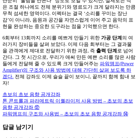
단순히 “울림을 만든다” 정도로 보일 수 있지만, 실제로는 작
은 조절 하나에도 전체 분위기와 명료도가 크게 달라지는 만큼
무척 섬세한 영역이다. 이펙터는 결국 ‘소리를 꾸미는 장난
감’이 아니라, 음원과 공간을 자연스럽게 이어 주고 음악의 표
현을 완성하는 중요한 도구라는 점을 기억했으면 한다.
6회부터 13회까지 소리를 예쁘게 만들기 위한
가공 단계
의 여
러가지 장비들을 살펴 보았다. 이제 다음 회부터는 그 결과물
을 관객에게 제대로 전달하기 위한 과정, 즉
출력 단계
로 넘어
간다. 그 첫 시간으로, 우리가 애써 만든 예쁜 소리를 많은 사람
들에게 전달해 줄 수 있도록 크게 만들어주는
파워앰프(Power
Amplifier)의 구조와 사용 방법에 대해 간단히 살펴 보도록 하
겠다.
전체 강좌도 이제 슬슬 끝이 보이니, 끝까지 함께 힘내 보
자!
초보의 초보 음향 공개강좌
톤 콘트롤과 파라메트릭 이퀄라이저 사용 방법 – 초보의 초보
글
음향 공개강좌 ⑫
탐
파워앰프의 구조와 사용법 – 초보의 초보 음향 공개강좌 ⑭
색
답글 남기기