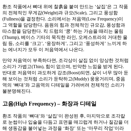
환조 작품에서 뼈대 위에 찰흙을 붙여 만드는 ‘살집’은 그 작품
의 전체적인 무게감(Weight)과 규모(Scale), 그리고 풍성함
(Fullness)을 결정한다. 소리에서는 저음역(Low Frequency)이
그 역할을 담당한다. 음원의 힘과 전체적인 규모감, 풍성함과
따스함을 담당한다. 킥 드럼의 ‘쿵’ 하는 가슴을 때리는 울림
(Thump), 베이스 기타의 묵직한 라인, 오케스트라의 거대한 울
림 등, 소리를 ‘크고’, ‘웅장하게’, 그리고 ‘풍성하게’ 느끼게 하
는 에너지가 모두 이 저음역에서 나온다.
만약 저음역이 부족하다면, 조각상이 살집 없이 앙상한 것처럼
소리가 가볍고(Thin), 힘이 없으며, 빈약한 느낌을 받게 된다.
반대로 저음역이 과도하게 강조(Boost)되면, 살이 너무 많아 둔
해 보이는 것처럼 소리가 둔탁하고(Muddy) 웅웅거리며, 중음
역의 ‘뼈대’와 고음역의 디테일을 가려버려 전체적인 소리가
불분명해진다.
고음(High Frequency) – 화장과 디테일
환조 작품의 ‘뼈대’와 ‘살집’이 완성된 후, 마지막으로 조각칼
로 눈썹이나 입술을 다듬고 표면을 매끄럽게 하거나 질감을 더
해 생동감을 불어넣는 과정을 ‘화장’ 또는 ‘마무리 작업’이라