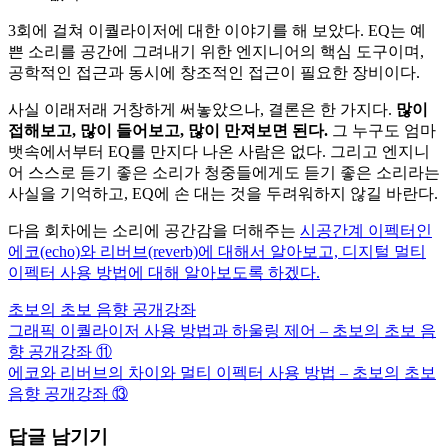
3회에 걸쳐 이퀄라이저에 대한 이야기를 해 보았다. EQ는 예
쁜 소리를 공간에 그려내기 위한 엔지니어의 핵심 도구이며,
공학적인 접근과 동시에 창조적인 접근이 필요한 장비이다.
사실 이래저래 거창하게 써놓았으나, 결론은 한 가지다.
많이
접해보고, 많이 들어보고, 많이 만져보면 된다.
그 누구도 엄마
뱃속에서부터 EQ를 만지다 나온 사람은 없다. 그리고 엔지니
어 스스로 듣기 좋은 소리가 청중들에게도 듣기 좋은 소리라는
사실을 기억하고, EQ에 손 대는 것을 두려워하지 않길 바란다.
다음 회차에는 소리에 공간감을 더해주는
시공간계 이펙터인
에코(echo)와 리버브(reverb)에 대해서 알아보고, 디지털 멀티
이펙터 사용 방법에 대해 알아보도록 하겠다.
초보의 초보 음향 공개강좌
그래픽 이퀄라이저 사용 방법과 하울링 제어 – 초보의 초보 음
글
향 공개강좌 ⑪
탐
에코와 리버브의 차이와 멀티 이펙터 사용 방법 – 초보의 초보
음향 공개강좌 ⑬
색
답글 남기기