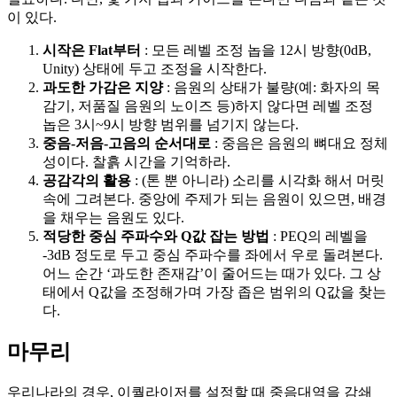
이 있다.
시작은 Flat부터
: 모든 레벨 조정 놉을 12시 방향(0dB,
Unity) 상태에 두고 조정을 시작한다.
과도한 가감은 지양
: 음원의 상태가 불량(예: 화자의 목
감기, 저품질 음원의 노이즈 등)하지 않다면 레벨 조정
놉은 3시~9시 방향 범위를 넘기지 않는다.
중음-저음-고음의 순서대로
: 중음은 음원의 뼈대요 정체
성이다. 찰흙 시간을 기억하라.
공감각의 활용
: (톤 뿐 아니라) 소리를 시각화 해서 머릿
속에 그려본다. 중앙에 주제가 되는 음원이 있으면, 배경
을 채우는 음원도 있다.
적당한 중심 주파수와 Q값 잡는 방법
: PEQ의 레벨을
-3dB 정도로 두고 중심 주파수를 좌에서 우로 돌려본다.
어느 순간 ‘과도한 존재감’이 줄어드는 때가 있다. 그 상
태에서 Q값을 조정해가며 가장 좁은 범위의 Q값을 찾는
다.
마무리
우리나라의 경우, 이퀄라이저를 설정할 때 중음대역을 감쇄