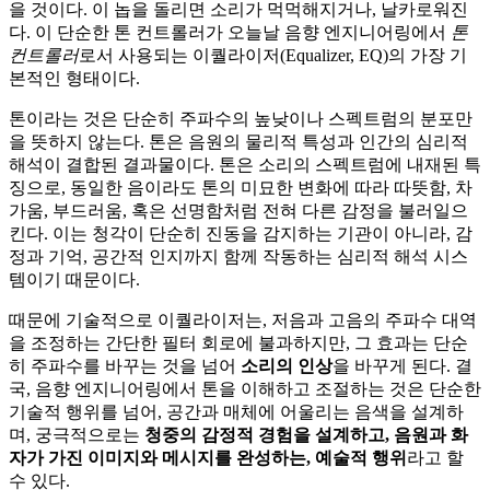
을 것이다. 이 놉을 돌리면 소리가 먹먹해지거나, 날카로워진
다. 이 단순한 톤 컨트롤러가 오늘날 음향 엔지니어링에서
톤
컨트롤러
로서 사용되는 이퀄라이저(Equalizer, EQ)의 가장 기
본적인 형태이다.
톤이라는 것은 단순히 주파수의 높낮이나 스펙트럼의 분포만
을 뜻하지 않는다. 톤은 음원의 물리적 특성과 인간의 심리적
해석이 결합된 결과물이다. 톤은 소리의 스펙트럼에 내재된 특
징으로, 동일한 음이라도 톤의 미묘한 변화에 따라 따뜻함, 차
가움, 부드러움, 혹은 선명함처럼 전혀 다른 감정을 불러일으
킨다. 이는 청각이 단순히 진동을 감지하는 기관이 아니라, 감
정과 기억, 공간적 인지까지 함께 작동하는 심리적 해석 시스
템이기 때문이다.
때문에 기술적으로 이퀄라이저는, 저음과 고음의 주파수 대역
을 조정하는 간단한 필터 회로에 불과하지만, 그 효과는 단순
히 주파수를 바꾸는 것을 넘어
소리의 인상
을 바꾸게 된다. 결
국, 음향 엔지니어링에서 톤을 이해하고 조절하는 것은 단순한
기술적 행위를 넘어, 공간과 매체에 어울리는 음색을 설계하
며, 궁극적으로는
청중의 감정적 경험을 설계하고, 음원과 화
자가 가진 이미지와 메시지를 완성하는, 예술적 행위
라고 할
수 있다.