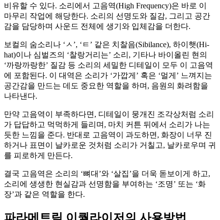
비유할 수 있다. 소리에서 고음역(High Frequency)은 바로 이
마무리 작업에 해당한다. 소리의 선명도와 질감, 그리고 공간
감을 담당하며 사운드 전체에 생기와 입체감을 더한다.
보컬의 숨소리나 ‘ㅅ’, ‘ㅌ’ 같은 치찰음(Sibilance), 하이햇(Hi-
hat)이나 심벌즈의 ‘찰랑거리는’ 소리, 기타나 바이올린 현의
‘까랑까랑한’ 질감 등 소리의 세밀한 디테일이 모두 이 고음역
에 포함된다. 이 대역은 소리가 ‘가깝게’ 혹은 ‘멀게’ 느껴지는
공간감을 만드는 데도 중요한 역할을 하며, 음원의 화려함을
나타낸다.
만약 고음역이 부족하다면, 디테일이 뭉개진 조각상처럼 소리
가 답답하고 먹먹하게 들리며, 마치 커튼 뒤에서 소리가 나는
듯한 느낌을 준다. 반대로 고음역이 과도하면, 화장이 너무 진
하거나 표면이 날카로운 것처럼 소리가 거칠고, 날카로우며 귀
를 피로하게 만든다.
결국 고음역은 소리의 ‘뼈대’와 ‘살집’을 더욱 돋보이게 하고,
소리에 생생한 현실감과 선명함을 부여하는 ‘조명’ 또는 ‘화
장’과 같은 역할을 한다.
파라메트릭 이퀄라이저의 사용방법