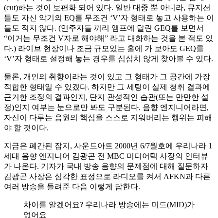
(cut)하는 것이 보편화 되어 있다. 일반 대중 뿐 아니라, 뮤지션
들도 자신 악기의 EQ를 무조건 ‘V’자 형태로 놓고 사용하는 이
들도 적지 않다. (연주자들 끼리 앰프에 달린 GEQ를 보면서
“이거는 무조건 V자로 해야해” 라고 대화하는 것을 본 적도 있
다.) 라이브 현장이나 조금 규모있는 홀에 가 보아도 GEQ를
‘V’자 형태로 설정해 놓는 경우를 심심치 않게 찾아볼 수 있다.
물론, 개인의 취향이라는 것이 있고 그 형태가 그 공간에 가장
적합한 형태일 수 있겠다. 하지만 그 세팅이 실제 청취 결과에
근거한 조정의 결과인지, 단지 관성적인 습관(또는 만만한 설
정)인지 여부는 눈으로만 봐도 구분된다. 음향 엔지니어라면,
자신이 다루는 음원의 핵심을 스스로 지워버리는 행위는 피해
야 할 것이다.
지금은 폐간된 잡지, 사운드아트 2000년 6/7월호에 우리나라 1
세대 음향 엔지니어 김광곤 전 MBC 미디어텍 사장의 인터뷰
가 나온다. 기자가 국내 방송 음향의 문제점에 대해 질문하자
김광곤 사장은 심각한 표정으로 라디오를 켜서 AFKN과 다른
여러 방송을 들려준 다음 이렇게 답한다.
차이를 알겠어요? 우리나라 방송에는 미드(MID)가
없어요