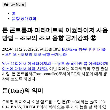
Skip
DectENG – 교양있는 엔지니어
1998년부터 한 길만 걸어온 미디어 엔지니어의 기술 블로그. 아
Primary Menu
to
날로그 방송 시스템부터 IPTV와 OTT 전송, 시스템 개발과 관리
content
홈
까지, 실무에서 사용되는 방송과 통신 그리고 정보 기술에 대한
음향 공개강좌
경험과 가이드를 공유합니다.
톤 콘트롤과 파라메트릭 이퀄라이저 사용
방법 – 초보의 초보 음향 공개강좌 ⑫
2025년 11월 20일
2025년 11월 18일
EQMaker
방송미디어기술
»
오디오
»
초보의 초보 음향 공개강좌
앞서 11회에서 이퀄라이저의 주 용도 중 하나인 룸 이퀄라이제
이션에 대해서 살펴보았다.
이번 회에는 독자제위의 주된 관심
사일, 톤 콘트롤러(Tone controller)로써의 EQ의 사용에 대해 생
각해 보도록 하겠다.
톤(Tone)의 의미
오래된 라디오나 소형 앰프를 보면
톤(Tone)
이라는 놉(Knob)
이나
BASS
,
TREBLE
이라 적혀 있는 두 개의 놉을 본 적이 있