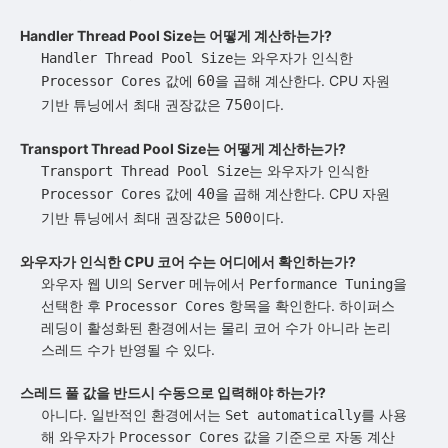
Handler Thread Pool Size는 어떻게 계산하는가?
는 와우자가 인식한
Handler Thread Pool Size
값에
60
을 곱해 계산한다. CPU 자원
Processor Cores
기반 튜닝에서 최대 권장값은
750
이다.
Transport Thread Pool Size는 어떻게 계산하는가?
는 와우자가 인식한
Transport Thread Pool Size
값에
40
을 곱해 계산한다. CPU 자원
Processor Cores
기반 튜닝에서 최대 권장값은
500
이다.
와우자가 인식한 CPU 코어 수는 어디에서 확인하는가?
와우자 웹 UI의
메뉴에서
을
Server
Performance Tuning
선택한 후
항목을 확인한다. 하이퍼스
Processor Cores
레딩이 활성화된 환경에서는 물리 코어 수가 아니라 논리
스레드 수가 반영될 수 있다.
스레드 풀 값을 반드시 수동으로 입력해야 하는가?
아니다. 일반적인 환경에서는
를 사용
Set automatically
해 와우자가
값을 기준으로 자동 계산
Processor Cores