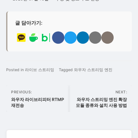
글 담아가기:
카
네
네
Facebook
Twitter
LinkedIn
이
HTML
카
이
이
으
로
으
메
코
오
버
버
로
공
로
일
드
톡
카
블
공
유
공
로
로
Posted in
라이브 스트리밍
Tagged
와우자 스트리밍 엔진
으
페
로
유
하
유
공
가
로
로
그
하
기
하
유
져
공
퍼
로
기
기
하
가
글
PREVIOUS:
NEXT:
유
가
퍼
기
기
탐
와우자 라이브리피터 RTMP
와우자 스트리밍 엔진 확장
하
기
가
재전송
모듈 종류와 설치 사용 방법
색
기
기