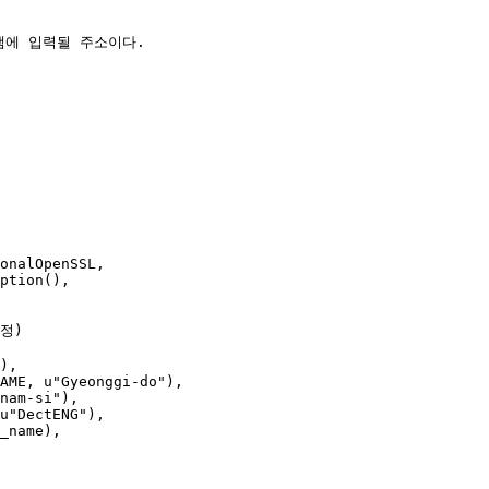
에 입력될 주소이다.

onalOpenSSL,

ption(),

정)

),

AME, u"Gyeonggi-do"),

nam-si"),

u"DectENG"),

_name),
