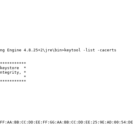
ng Engine 4.8.25+2\jre\bin>
keytool -list -cacerts
***********

keystore  *

ntegrity, *

          *

***********

FF:AA:BB:CC:DD:EE:FF:GG:AA:BB:CC:DD:EE:25:9E:AD:00:54:DE