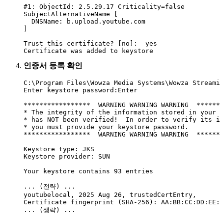
#1: ObjectId: 2.5.29.17 Criticality=false

SubjectAlternativeName [

  DNSName: b.upload.youtube.com

]

Trust this certificate? [no]:  
yes
Certificate was added to keystore
인증서 등록 확인
C:\Program Files\Wowza Media Systems\Wowza Streami
Enter keystore password:
Enter
*****************  WARNING WARNING WARNING  ******
* The integrity of the information stored in your 
* has NOT been verified!  In order to verify its i
* you must provide your keystore password.        
*****************  WARNING WARNING WARNING  ******
Keystore type: JKS

Keystore provider: SUN

Your keystore contains 93 entries

... (전략) ...

youtubelocal, 2025 Aug 26, trustedCertEntry,

Certificate fingerprint (SHA-256): AA:BB:CC:DD:EE:
... (생략) ...