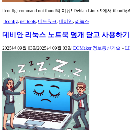
ifconfig: command not found의 이유! Debian Linux 9에서 if
ifconfig
,
net-tools
,
네트워크
,
데비안
,
리눅스
데비안 리눅스 노트북 덮개 닫고 사용하기
2025년 09월 03일
2025년 09월 03일
EQMaker
정보통신기술
»
L