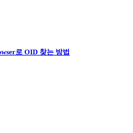
날로그 방송 시스템부터 IPTV와 OTT 전송, 시스템 개발과 관
owser로 OID 찾는 방법