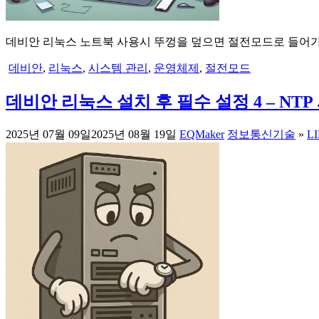
데비안 리눅스 노트북 사용시 뚜껑을 덮으면 절전모드로 들어가는 
데비안
,
리눅스
,
시스템 관리
,
운영체제
,
절전모드
데비안 리눅스 설치 후 필수 설정 4 – NT
2025년 07월 09일
2025년 08월 19일
EQMaker
정보통신기술
»
L