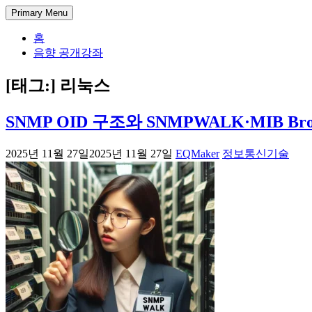
Skip
DectENG – 교양있는 엔지니어
1998년부터 한 길만 걸어온 미디어 엔지니어의 기술 블로그. 아
Primary Menu
to
험과 가이드를 공유합니다.
content
홈
음향 공개강좌
[태그:]
리눅스
SNMP OID 구조와 SNMPWALK·MIB Br
2025년 11월 27일
2025년 11월 27일
EQMaker
정보통신기술