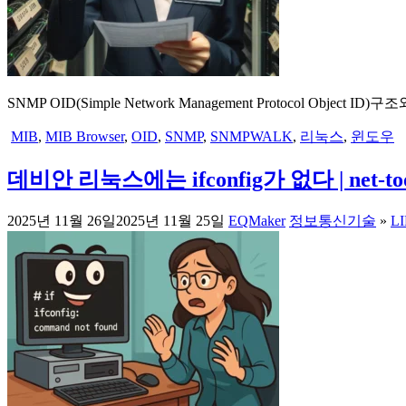
SNMP OID(Simple Network Management Protocol O
MIB
,
MIB Browser
,
OID
,
SNMP
,
SNMPWALK
,
리눅스
,
윈도우
데비안 리눅스에는 ifconfig가 없다 | net-
2025년 11월 26일
2025년 11월 25일
EQMaker
정보통신기술
»
L