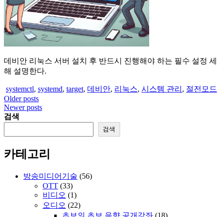
데비안 리눅스 서버 설치 후 반드시 진행해야 하는 필수 설정 세번째, 절전모
해 설명한다.
systemctl
,
systemd
,
target
,
데비안
,
리눅스
,
시스템 관리
,
절전모드
Older posts
글
Newer posts
탐
검색
검색
색
카테고리
방송미디어기술
(56)
OTT
(33)
비디오
(1)
오디오
(22)
초보의 초보 음향 공개강좌
(18)