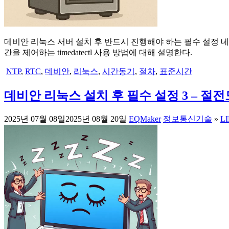
데비안 리눅스 서버 설치 후 반드시 진행해야 하는 필수 설정 네번
간을 제어하는 timedatectl 사용 방법에 대해 설명한다.
NTP
,
RTC
,
데비안
,
리눅스
,
시간동기
,
절차
,
표준시간
데비안 리눅스 설치 후 필수 설정 3 – 절
2025년 07월 08일
2025년 08월 20일
EQMaker
정보통신기술
»
L