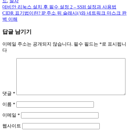
드
,
절차
데비안 리눅스 설치 후 필수 설정 2 – SSH 설정과 사용법
글
CIDR 표기법이란? IP 주소 뒤 슬래시(/)와 네트워크 마스크 완
탐
벽 이해
색
답글 남기기
이메일 주소는 공개되지 않습니다.
필수 필드는
*
로 표시됩니
다
댓글
*
이름
*
이메일
*
웹사이트