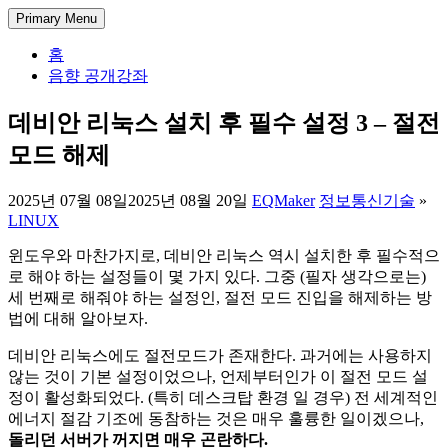
Skip
DectENG – 교양있는 엔지니어
1998년부터 한 길만 걸어온 미디어 엔지니어의 기술 블로그. 아
Primary Menu
to
날로그 방송 시스템부터 IPTV와 OTT 전송, 시스템 개발과 관리
content
홈
까지, 실무에서 사용되는 방송과 통신 그리고 정보 기술에 대한
음향 공개강좌
경험과 가이드를 공유합니다.
데비안 리눅스 설치 후 필수 설정 3 – 절전
모드 해제
2025년 07월 08일
2025년 08월 20일
EQMaker
정보통신기술
»
LINUX
윈도우와 마찬가지로, 데비안 리눅스 역시 설치한 후 필수적으
로 해야 하는 설정들이 몇 가지 있다. 그중 (필자 생각으로는)
세 번째로 해줘야 하는 설정인, 절전 모드 진입을 해제하는 방
법에 대해 알아보자.
데비안 리눅스에도 절전모드가 존재한다. 과거에는 사용하지
않는 것이 기본 설정이었으나, 언제부터인가 이 절전 모드 설
정이 활성화되었다. (특히 데스크탑 환경 일 경우) 전 세계적인
에너지 절감 기조에 동참하는 것은 매우 훌륭한 일이겠으나,
돌리던 서버가 꺼지면 매우 곤란하다.