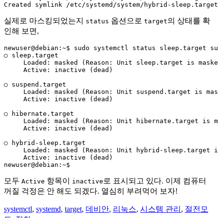
Created symlink /etc/systemd/system/hybrid-sleep.target
실제로 마스킹되었는지
옵션으로
의 상태를 확
status
target
인해 보면,
newuser@debian:~$ 
sudo systemctl status sleep.target su
○ sleep.target

     Loaded: masked (Reason: Unit sleep.target is maske
     Active: inactive (dead)

○ suspend.target

     Loaded: masked (Reason: Unit suspend.target is mas
     Active: inactive (dead)

○ hibernate.target

     Loaded: masked (Reason: Unit hibernate.target is m
     Active: inactive (dead)

○ hybrid-sleep.target

     Loaded: masked (Reason: Unit hybrid-sleep.target i
     Active: inactive (dead)

newuser@debian:~$ 
모두
항목이
로 표시되고 있다. 이제 컴퓨터
Active
inactive
꺼질 걱정은 안 해도 되겠다. 열심히 부려먹어 보자!
systemctl
,
systemd
,
target
,
데비안
,
리눅스
,
시스템 관리
,
절전모