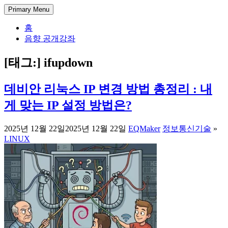
Skip
DectENG – 교양있는 엔지니어
1998년부터 한 길만 걸어온 미디어 엔지니어의 기술 블로그. 아
Primary Menu
to
날로그 방송 시스템부터 IPTV와 OTT 전송, 시스템 개발과 관리
content
홈
까지, 실무에서 사용되는 방송과 통신 그리고 정보 기술에 대한
음향 공개강좌
경험과 가이드를 공유합니다.
[태그:]
ifupdown
데비안 리눅스 IP 변경 방법 총정리 : 내
게 맞는 IP 설정 방법은?
2025년 12월 22일
2025년 12월 22일
EQMaker
정보통신기술
»
LINUX