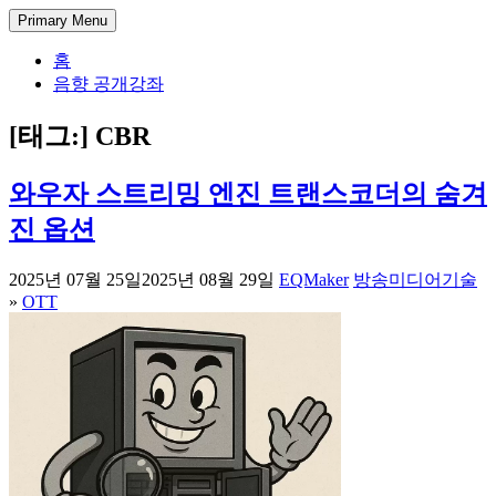
Skip
DectENG – 교양있는 엔지니어
1998년부터 한 길만 걸어온 미디어 엔지니어의 기술 블로그. 아
Primary Menu
to
날로그 방송 시스템부터 IPTV와 OTT 전송, 시스템 개발과 관리
content
홈
까지, 실무에서 사용되는 방송과 통신 그리고 정보 기술에 대한
음향 공개강좌
경험과 가이드를 공유합니다.
[태그:]
CBR
와우자 스트리밍 엔진 트랜스코더의 숨겨
진 옵션
2025년 07월 25일
2025년 08월 29일
EQMaker
방송미디어기술
»
OTT