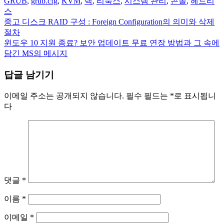
GRUB
,
grub.cfg
,
KVM
,
랙
,
리눅스
,
시스템 관리
,
콘솔
,
헤드리
스
중고 디스크 RAID 구성 : Foreign Configuration의 의미와 삭제
글
절차
탐
윈도우 10 지원 종료? 보안 업데이트 무료 연장 방법과 그 속에
담긴 MS의 메시지
색
답글 남기기
이메일 주소는 공개되지 않습니다.
필수 필드는
*
로 표시됩니
다
댓글
*
이름
*
이메일
*