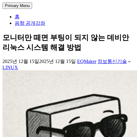
Skip
DectENG – 교양있는 엔지니어
1998년부터 한 길만 걸어온 미디어 엔지니어의 기술 블로그. 아
Primary Menu
to
날로그 방송 시스템부터 IPTV와 OTT 전송, 시스템 개발과 관리
content
홈
까지, 실무에서 사용되는 방송과 통신 그리고 정보 기술에 대한
음향 공개강좌
경험과 가이드를 공유합니다.
모니터만 떼면 부팅이 되지 않는 데비안
리눅스 시스템 해결 방법
2025년 12월 15일
2025년 12월 15일
EQMaker
정보통신기술
»
LINUX