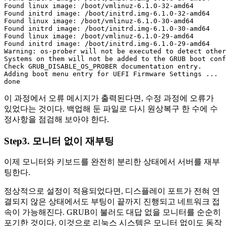
Found linux image: /boot/vmlinuz-6.1.0-32-amd64

Found initrd image: /boot/initrd.img-6.1.0-32-amd64

Found linux image: /boot/vmlinuz-6.1.0-30-amd64

Found initrd image: /boot/initrd.img-6.1.0-30-amd64

Found linux image: /boot/vmlinuz-6.1.0-29-amd64

Found initrd image: /boot/initrd.img-6.1.0-29-amd64

Warning: os-prober will not be executed to detect other
Systems on them will not be added to the GRUB boot conf
Check GRUB_DISABLE_OS_PROBER documentation entry.

Adding boot menu entry for UEFI Firmware Settings ...

done
이 과정에서 오류 메시지가 출력된다면, 수정 과정에 오류가
있었다는 것이다. 백업해 둔 파일로 다시 원상복구 한 수에 수
정사항을 점검해 보아야 한다.
Step3. 모니터 없이 재부팅
이제 모니터와 키보드를 완전히 분리한 상태에서 서버를 재부
팅한다.
정상적으로 설정이 적용되었다면, 디스플레이 포트가 전혀 연
결되지 않은 상태에서도 부팅이 끝까지 진행되고 네트워크 접
속이 가능해진다. GRUB이 불러도 대답 없을 모니터를 순순히
포기한 것이다. 이것으로 리눅스 시스템은 모니터 없이도 동작