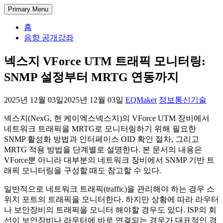
Skip
DectENG – 교양있는 엔지니어
1998년부터 한 길만 걸어온 미디어 엔지니어의 기술 블로그. 아
Primary Menu
to
날로그 방송 시스템부터 IPTV와 OTT 전송, 시스템 개발과 관리
content
홈
까지, 실무에서 사용되는 방송과 통신 그리고 정보 기술에 대한
음향 공개강좌
경험과 가이드를 공유합니다.
넥스지 VForce UTM 트래픽 모니터링:
SNMP 설정부터 MRTG 연동까지
2025년 12월 03일
2025년 12월 03일
EQMaker
정보통신기술
넥스지(NexG, 현 케이엑스넥스지)의 VForce UTM 장비에서
네트워크 트래픽을 MRTG로 모니터링하기 위해 필요한
SNMP 활성화 방법과 인터페이스 OID 확인 절차, 그리고
MRTG 적용 방법을 단계별로 설명한다. 본 문서의 내용은
VForce뿐 아니라 대부분의 네트워크 장비에서 SNMP 기반 트
래픽 모니터링을 구성할 때도 참고할 수 있다.
일반적으로 네트워크 트래픽(traffic)을 관리해야 하는 경우 스
위치 포트의 트래픽을 모니터한다. 하지만 상황에 따라 라우터
나 보안장비의 트래픽을 모니터 해야할 경우도 있다. ISP의 회
선이 보안장비나 라우터에 바로 연결되는 경우가 대표적인 경