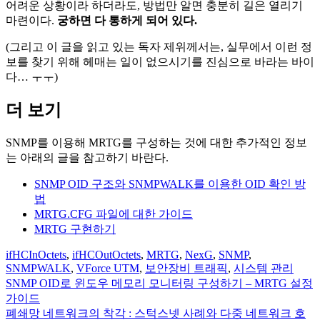
어려운 상황이라 하더라도, 방법만 알면 충분히 길은 열리기
마련이다.
궁하면 다 통하게 되어 있다.
(그리고 이 글을 읽고 있는 독자 제위께서는, 실무에서 이런 정
보를 찾기 위해 헤매는 일이 없으시기를 진심으로 바라는 바이
다… ㅜㅜ)
더 보기
SNMP를 이용해 MRTG를 구성하는 것에 대한 추가적인 정보
는 아래의 글을 참고하기 바란다.
SNMP OID 구조와 SNMPWALK를 이용한 OID 확인 방
법
MRTG.CFG 파일에 대한 가이드
MRTG 구현하기
ifHCInOctets
,
ifHCOutOctets
,
MRTG
,
NexG
,
SNMP
,
SNMPWALK
,
VForce UTM
,
보안장비 트래픽
,
시스템 관리
SNMP OID로 윈도우 메모리 모니터링 구성하기 – MRTG 설정
글
가이드
탐
폐쇄망 네트워크의 착각 : 스턱스넷 사례와 다중 네트워크 호