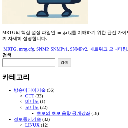
MRTG의 핵심 설정 파일인 mrtg.cfg를 이해하기 위한 완전 가이드. Gl
께 자세히 설명합니다.
MRTG
,
mrtg.cfg
,
SNMP
,
SNMPv1
,
SNMPv2
,
네트워크 모니터링
검색
검색
카테고리
방송미디어기술
(56)
OTT
(33)
비디오
(1)
오디오
(22)
초보의 초보 음향 공개강좌
(18)
정보통신기술
(32)
LINUX
(12)