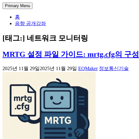
Skip
DectENG – 교양있는 엔지니어
1998년부터 한 길만 걸어온 미디어 엔지니어의 기술 블로그. 아
Primary Menu
to
험과 가이드를 공유합니다.
content
홈
음향 공개강좌
[태그:]
네트워크 모니터링
MRTG 설정 파일 가이드: mrtg.cfg의
2025년 11월 29일
2025년 11월 29일
EQMaker
정보통신기술